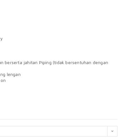
by
n berserta jahitan Piping (tidak bersentuhan dengan
ung lengan
bon