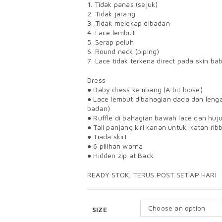
1. Tidak panas (sejuk)
2. Tidak jarang
3. Tidak melekap dibadan
4. Lace lembut
5. Serap peluh
6. Round neck (piping)
7. Lace tidak terkena direct pada skin ba
Dress
● Baby dress kembang (A bit loose)
● Lace lembut dibahagian dada dan lenga
badan)
● Ruffle di bahagian bawah lace dan huj
● Tali panjang kiri kanan untuk ikatan rib
● Tiada skirt
● 6 pilihan warna
● Hidden zip at Back
READY STOK, TERUS POST SETIAP HARI
Choose an option
SIZE