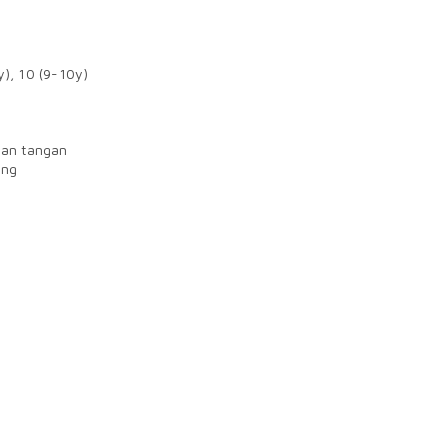
y), 10 (9-10y)
dan tangan
ang