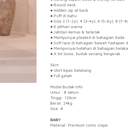
● Round neck
● Hidden zip at back
● Puff di bahu
● Size 2 (1-2y), 4 (3-4y), 6 (5-6y), 8 (7-8
● 6 pilihan warna
● Jahitan kemas & terletak
● Mempunyai pleated di bahagian dada
● Soft lace di bahagian bawah hadapan 
● Mempunyai belahan di bahagian belak
● A bit loose, budak senang bergerak
Skirt
● Skirt kipas belakang
● Full getah
Model Budak Info
Umur : 8 tahun
Tinggi: 129cm
Berat: 24kg
Size: 8
BABY
Material: Premium como crepe