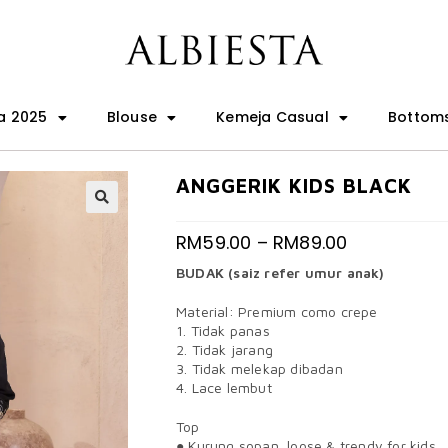
a 2025
Blouse
Kemeja Casual
Bottom
ANGGERIK KIDS BLACK
🔍
RM
59.00
–
RM
89.00
BUDAK (saiz refer umur anak)
Material: Premium como crepe
1. Tidak panas
2. Tidak jarang
3. Tidak melekap dibadan
4. Lace lembut
Top
● Kurung sopan, loose & trendy for kids