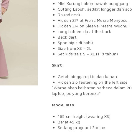
Mini Kurung Labuh bawah punggung
Cutting Labuh, sedikit longgar dan so
Round neck.
Hidden ZIP at Front. Mesra Menyusu.
Hidden ZIP on Sleeve. Mesra Wudhu’.
Long hidden zip at the back
Back dart.
Span nipis di bahu.
Size from XS – XL
Set kids saiz S – XL (1-8 tahun)
Skirt
Getah pinggang kiri dan kanan
Hidden zip fastening on the left side
*Warna akan kelihatan berbeza dalam 20
laptop, pc yang berbeza*
Model Info
165 cm height (wearing XS)
Berat 45 kg
Sedang pragnant 3bulan