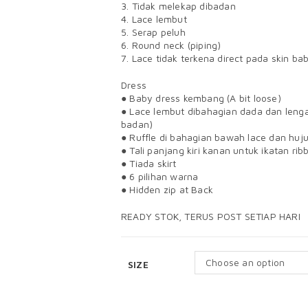
3. Tidak melekap dibadan
4. Lace lembut
5. Serap peluh
6. Round neck (piping)
7. Lace tidak terkena direct pada skin ba
Dress
● Baby dress kembang (A bit loose)
● Lace lembut dibahagian dada dan lenga
badan)
● Ruffle di bahagian bawah lace dan huj
● Tali panjang kiri kanan untuk ikatan rib
● Tiada skirt
● 6 pilihan warna
● Hidden zip at Back
READY STOK, TERUS POST SETIAP HARI
Choose an option
SIZE