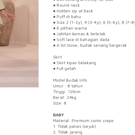
● Round neck
● Hidden zip at back
● Puff di bahu
● Size 2 (1-2y), 4 (3-4y), 6 (5-6y), 8 (7-8
● 6 pilihan warna
● Jahitan kemas & terletak
● Soft lace di bahagian dada
● A bit loose, budak senang bergerak
Skirt
● Skirt kipas belakang
● Full getah
Model Budak Info
Umur : 8 tahun
Tinggi: 129cm
Berat: 24kg
Size: 8
BABY
Material: Premium como crepe
1. Tidak panas (sejuk)
2. Tidak jarang