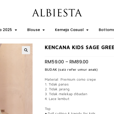
a 2025
Blouse
Kemeja Casual
Bottom
KENCANA KIDS SAGE GRE
🔍
RM
59.00
–
RM
89.00
BUDAK (saiz refer umur anak)
Material: Premium como crepe
1. Tidak panas
2. Tidak jarang
3. Tidak melekap dibadan
4. Lace lembut
Top
● Doll cutting & trendy for kids