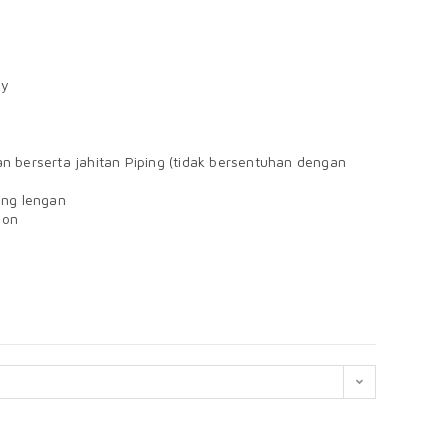
by
n berserta jahitan Piping (tidak bersentuhan dengan
ung lengan
bon