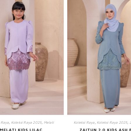
i Raya
,
Koleksi Raya 2025
,
Melati
Koleksi Raya
,
Koleksi Raya 2025
,
MELATI KIDS LILAC
ZAITUN 2.0 KIDS ASH 