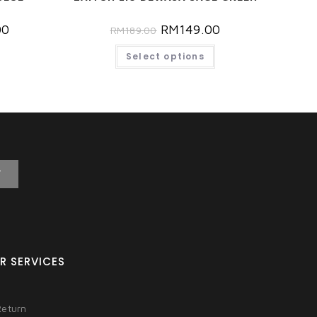
00
RM
149.00
RM
189.00
Select options
T
R SERVICES
Return