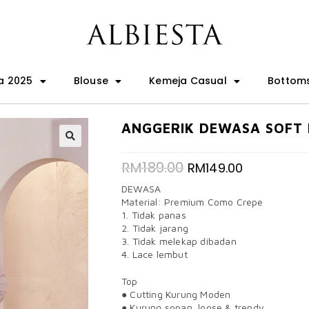
a 2025
Blouse
Kemeja Casual
Bottom
ANGGERIK DEWASA SOFT 
🔍
RM
189.00
RM
149.00
DEWASA
Material: Premium Como Crepe
1. Tidak panas
2. Tidak jarang
3. Tidak melekap dibadan
4. Lace lembut
Top
● Cutting Kurung Moden
● Kurung sopan, loose & trendy